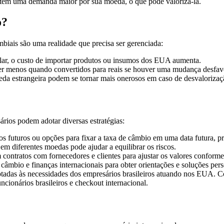
 tem uma demanda maior por sua moeda, o que pode valorizá-la.
o?
biais são uma realidade que precisa ser gerenciada:
dólar, o custo de importar produtos ou insumos dos EUA aumenta.
er menos quando convertidos para reais se houver uma mudança desfav
eda estrangeira podem se tornar mais onerosos em caso de desvalorizaçã
ários podem adotar diversas estratégias:
tos futuros ou opções para fixar a taxa de câmbio em uma data futura, p
 em diferentes moedas pode ajudar a equilibrar os riscos.
em contratos com fornecedores e clientes para ajustar os valores conform
 câmbio e finanças internacionais para obter orientações e soluções per
tadas às necessidades dos empresários brasileiros atuando nos EUA. Co
cionários brasileiros e checkout internacional.