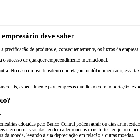
o empresário deve saber
, a precificação de produtos e, consequentemente, os lucros da empresa.
ra o sucesso de qualquer empreendimento internacional.
a. No caso do real brasileiro em relação ao dólar americano, essa taxa
.
comerciais, especialmente para empresas que lidam com importação, exp
bio?
:
 monetárias adotadas pelo Banco Central podem atrair ou afastar investi
eis e economias sólidas tendem a ter moedas mais fortes, enquanto ince
ra da moeda, levando à sua depreciação em relação a outras moedas.