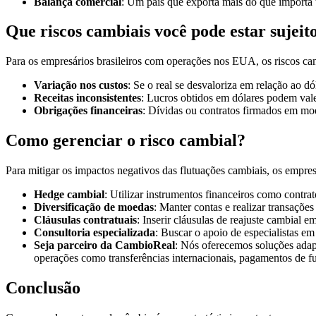
Balança comercial
: Um país que exporta mais do que importa
Que riscos cambiais você pode estar sujeit
Para os empresários brasileiros com operações nos EUA, os riscos cam
Variação nos custos
: Se o real se desvaloriza em relação ao 
Receitas inconsistentes
: Lucros obtidos em dólares podem val
Obrigações financeiras
: Dívidas ou contratos firmados em mo
Como gerenciar o risco cambial?
Para mitigar os impactos negativos das flutuações cambiais, os empres
Hedge cambial
: Utilizar instrumentos financeiros como contra
Diversificação de moedas
: Manter contas e realizar transações
Cláusulas contratuais
: Inserir cláusulas de reajuste cambial 
Consultoria especializada
: Buscar o apoio de especialistas em
Seja parceiro da CambioReal
: Nós oferecemos soluções adap
operações como transferências internacionais, pagamentos de fun
Conclusão