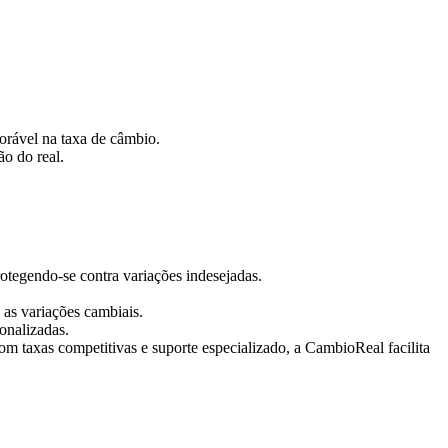
orável na taxa de câmbio.
o do real.
rotegendo-se contra variações indesejadas.
e as variações cambiais.
sonalizadas.
m taxas competitivas e suporte especializado, a CambioReal facilita