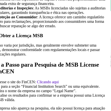
mada extra de segurança financeira.
ditorias e Inspeções
: As MSBs licenciadas são sujeitas a auditorias
gulares, garantindo transparência e ética nas operações.
oteção ao Consumidor
: A licença oferece um caminho regulatório
aro para reclamações, proporcionando aos consumidores uma forma
 buscar reparação se algo der errado.
bter a Licença MSB
so varia por jurisdição, mas geralmente envolve submeter uma
o, demonstrar conformidade com regulamentações locais e passar
icações regulares.
 a Passo para Pesquisa de MSB License
inCEN
esse o site do FinCEN:
Clicando aqui
 para a seção “Financial Institution Search” ou uma equivalente.
sira o nome da empresa no campo “Legal Name”.
alise os resultados para confirmar se a empresa possui uma Licença
B válida.
presa não apareça na pesquisa, ela não possui licença para atuação