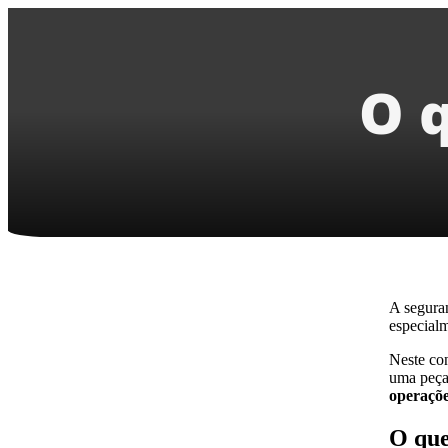
O 
A seguran
especial
Neste co
uma peça 
operaçõe
O que