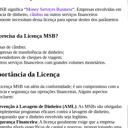
MSB significa “
Money Services Business
“. Empresas envolvidas em
ncia de dinheiro,
câmbio
ou outros serviços financeiros
mente necessitam dessa licença para operar dentro dos parâmetros
recisa da Licença MSB?
sas de câmbio;
presas de transferência de dinheiro;
vendedores de cheques de viagem;
tros serviços financeiros com grandes volumes monetários.
ortância da Licença
Licença MSB vai além da conformidade; é um compromisso com a
ncia e segurança nas operações financeiras. Alguns aspectos
incluem:
evenção à Lavagem de Dinheiro (AML)
: As MSBs são obrigadas
implementar programas eficazes contra a lavagem de dinheiro,
segurando que o dinheiro envolvido seja legítimo.
gurança Financeira
: A licença geralmente exige que a empresa
ntenha níveis específicos de capital e reservas, proporcionando uma