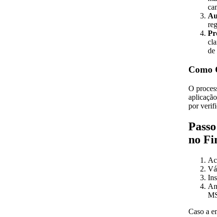
ca
Au
re
Pr
cl
de
Como O
O proces
aplicaçã
por verif
Passo
no F
Ac
Vá
In
An
MS
Caso a em