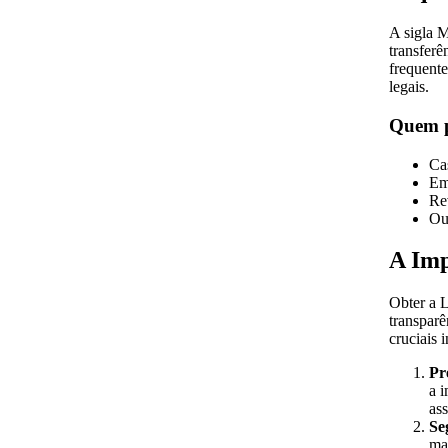
A sigla 
transferê
frequente
legais.
Quem p
Ca
Em
Re
Ou
A Imp
Obter a 
transparê
cruciais 
Pr
a 
as
Se
ma