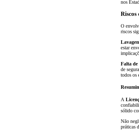
nos Esta
Riscos
O envolv
riscos si
Lavagem
estar env
implicaçõ
Falta de
de segura
todos os 
Resumi
A
Licen
confiabi
sólido co
Não negli
práticas 