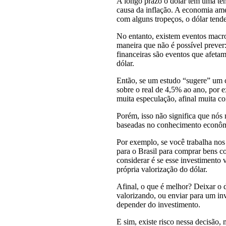
A longo prazo o dólar tem uma tend
causa da inflação. A economia ame
com alguns tropeços, o dólar tende
No entanto, existem eventos macr
maneira que não é possível prever:
financeiras são eventos que afetam 
dólar.
Então, se um estudo “sugere” um 
sobre o real de 4,5% ao ano, por 
muita especulação, afinal muita c
Porém, isso não significa que nós
baseadas no conhecimento econôm
Por exemplo, se você trabalha no
para o Brasil para comprar bens c
considerar é se esse investimento 
própria valorização do dólar.
Afinal, o que é melhor? Deixar o
valorizando, ou enviar para um inv
depender do investimento.
E sim, existe risco nessa decisão,