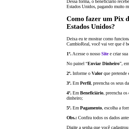
Dessa forma, o beneficiário recebe 
Estados Unidos, pagando muito m
Como fazer um Pix do
Estados Unidos?
Deixa eu te mostrar como funciona
CambioReal, você vai ver que é b
1º.
Acesse o nosso
Site
e criar sua
No painel “
Enviar Dinheiro
”, em
2º.
Informe o
Valor
que pretende 
3º.
Em
Perfil
, preencha os seus d
4º.
Em
Beneficiário
, preencha os
dinheiro;
5º.
Em
Pagamento
, escolha a fo
Obs.:
Confira todos os dados antes
Digite a senha que você cadastrou