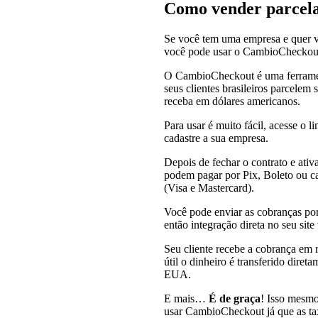
Como vender parcel
Se você tem uma empresa e quer 
você pode usar o CambioCheckou
O CambioCheckout é uma ferrame
seus clientes brasileiros parcelem
receba em dólares americanos.
Para usar é muito fácil, acesse o l
cadastre a sua empresa.
Depois de fechar o contrato e ativa
podem pagar por Pix, Boleto ou ca
(Visa e Mastercard).
Você pode enviar as cobranças por
então integração direta no seu sit
Seu cliente recebe a cobrança em r
útil o dinheiro é transferido dire
EUA.
E mais…
É de graça
! Isso mesmo
usar CambioCheckout já que as tax